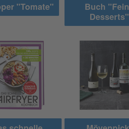
per "Tomate"
Buch "Fei
Desserts"
s schnelle
Mövenpick