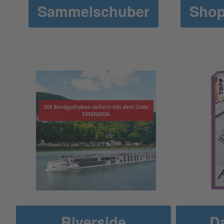
Sammelschuber
Shop
Riverside
Da