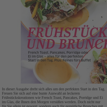
Zum Anfang der Bildergalerie springen
Artikelnr.
067890
essen & trinken Spezial
02/2023
8,90 €
inkl. MwSt.
1
Zum Warenkorb hinzufügen
Zur Wunschliste hinzufügen
Nur noch gering verfügbar!
Frühstück und Brunch
In dieser Ausgabe dreht sich alles um den perfekten Start in den Tag.
Freuen Sie sich auf eine bunte Auswahl an leckeren
Frühstückskreationen wie French Toast, Pancakes, Porridge und Ei
im Glas, die Ihnen den Morgen versüßen werden. Doch nicht nur
für Sie allein ist gesorgt, sondern auch für gemütliche Brunches mit