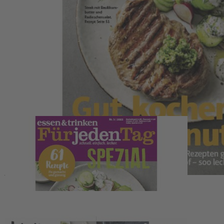
Zum Anfang der Bildergalerie springen
Artikelnr.
067950
essen & trinken Für jeden Tag
- Spezial 03/2022
4,90 €
inkl. MwSt.
1
Zum Warenkorb hinzufügen