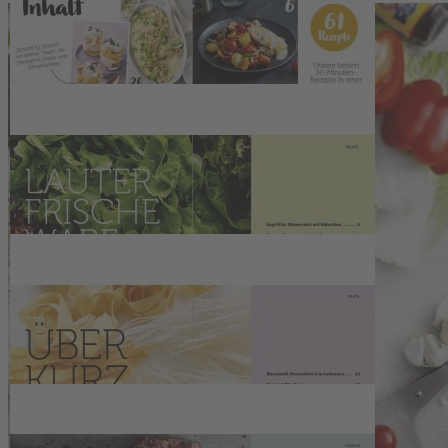
Zur Wunschliste hinzufügen
Sofort lieferbar
Gut kochen in 30 Minuten
Das geht mit unseren schnellen Rezepten ganz einfach. Von
Frikadelle bis Gemüseeintopf – soo lecker!
In dieser Ausgabe warten insgesamt 61 Rezepte auf Sie – alles fix
gemacht und günstig.
Wie wäre es zum Beispiel mit einem Steak mit Basilikumbutter und
Radieschensalat? Das Rezept finden Sie auf Seite 51.
Wir wünschen Ihnen viel Spaß beim Nachkochen und guten
Appetit.
Beschreibung
Es gibt viele Gründe, warum Menschen nicht kochen.
Bequemlichkeit etwa. Oder Zeitmangel. Wir lassen beide nicht
gelten. Schließlich liefert dieses SPEZIAL gleich 61 Argumente
dagegen. Unsere 30-Minuten-Rezepte verlangen weder großes
Küchenkönnen noch viele Handgriffe und eine halbe Stunde pro
Mahlzeit ist doch nun wirklich ein Klacks. Hinzu kommt noch
etwas ganz anderes: dieses gute Gefühl, das sich einstellt, wenn man
den spanischen Gemüseeintopf auf den Tisch stellt, die gefüllten
Maispfannkuchen, die Pilzpfanne mit Spiegelei oder die Frikadellen
auf Möhrengemüse. Eine Zufriedenheit, die man beim Erwärmen
von Fertigprodukten ganz bestimmt nicht spürt. Das beste Argument