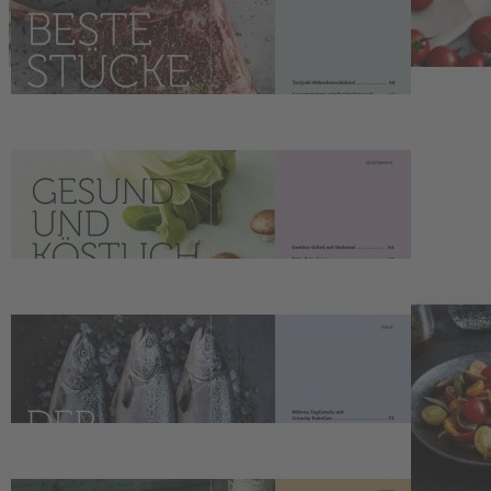
haben wir uns aber bis zum Schluss aufgehoben: Probieren Sie mal,
dann wissen Sie, was wir meinen.
Kontakt
Deutsche Medien-Manufaktur GmbH & Co. KG
Hülsebrockstr. 2–8
48165 Münster
Deutschland
Telefon: +49 (0) 2501 801-6161
Montag–Freitag 8:00–20:00 Uhr
Samstag 8:00–13:00 Uhr
>>> Zum Kontaktformular
EU-Online-Plattform zur alternativen Streitbeilegung:
www.ec.europa.eu/consumers/odr
Zahlungsmöglichkeiten