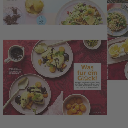
Service
Upgrade für Print-Abonnenten
Abo-Verlängerung
Widerruf
AGB
Datenschutz