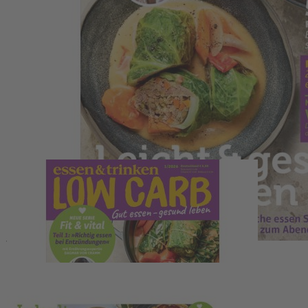
Zum Anfang der Bildergalerie springen
Artikelnr.
067980
essen & trinken - Low Carb
01/2026
5,50 €
inkl. MwSt.
1
Zum Warenkorb hinzufügen