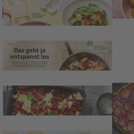
und wünschen Ihnen einen guten Start und ein gesundes neues Jahr!
In dieser Ausgabe haben wir 54 geniale Rezepte für Sie.
Kontakt
Deutsche Medien-Manufaktur GmbH & Co. KG
Hülsebrockstr. 2–8
48165 Münster
Deutschland
Telefon: +49 (0) 2501 801-6161
Montag–Freitag 8:00–20:00 Uhr
Samstag 8:00–13:00 Uhr
>>> Zum Kontaktformular
EU-Online-Plattform zur alternativen Streitbeilegung:
www.ec.europa.eu/consumers/odr
Zahlungsmöglichkeiten