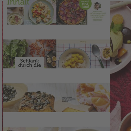
Zur Wunschliste hinzufügen
Sofort lieferbar
Genial gezaubert
Beeindruckendes aus nur einer Pfanne
Schön saisonal
Wirsing zu Lachs, als Roulade und im Curry
Süß belohnt
Kuchen und Desserts mit Mango und Orange
Neue Serie „Fit & vital“ + Ernährungstagebuch
Beschreibung
Vielleicht haben Sie es schon auf dem Cover entdeckt: Wir starten
mit einer großen Serie ins neue Jahr. Unter dem Motto „Fit & vital“
beleuchten wir in jeder Ausgabe einen aktuellen Gesundheitstrend.
Los geht es in der ersten Folge mit dem Thema „Richtig essen bei
Entzündungen“. Denn man kann einiges tun, um Entzündungen mit
gesunder Ernährung vorzubeugen oder zu lindern. Wie das genau
funktioniert, verrät die Ernährungsexpertin Dagmar von Cramm im
Interview (ab Seite 54) – und liefert gleich noch drei Rezepte dazu.
Neben der neuen Serie präsentieren wir Ihnen wie gewohnt
wunderbare Low-Carb-Rezepte. Für alle, die erfolgreich abnehmen
möchten. Denn wer hat sich zum Jahreswechsel nicht
vorgenommen, etwas bewusster zu essen. Wir unterstützen Sie dabei